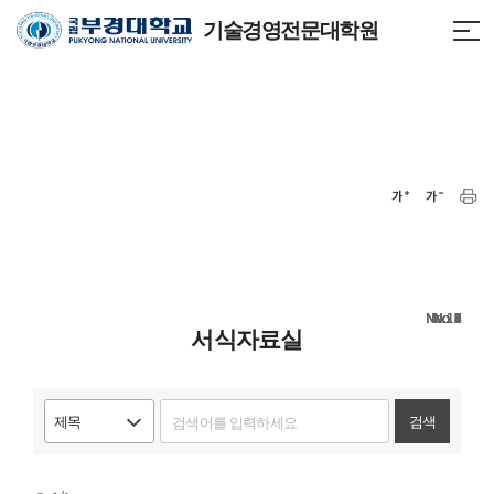
기술경영전문대학원
14
13
12
11
10
9
8
7
6
5
4
3
2
1
서식자료실
검색